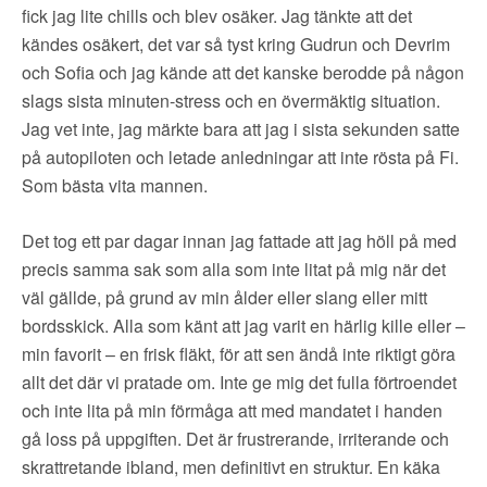
▼
OM FI
fick jag lite chills och blev osäker. Jag tänkte att det
kändes osäkert, det var så tyst kring Gudrun och Devrim
▼
FÖR MEDLEMMAR
och Sofia och jag kände att det kanske berodde på någon
slags sista minuten-stress och en övermäktig situation.
Jag vet inte, jag märkte bara att jag i sista sekunden satte
NYHETER
på autopiloten och letade anledningar att inte rösta på Fi.
Som bästa vita mannen.
SÖK
Det tog ett par dagar innan jag fattade att jag höll på med
precis samma sak som alla som inte litat på mig när det
väl gällde, på grund av min ålder eller slang eller mitt
bordsskick. Alla som känt att jag varit en härlig kille eller –
min favorit – en frisk fläkt, för att sen ändå inte riktigt göra
allt det där vi pratade om. Inte ge mig det fulla förtroendet
och inte lita på min förmåga att med mandatet i handen
gå loss på uppgiften. Det är frustrerande, irriterande och
skrattretande ibland, men definitivt en struktur. En käka