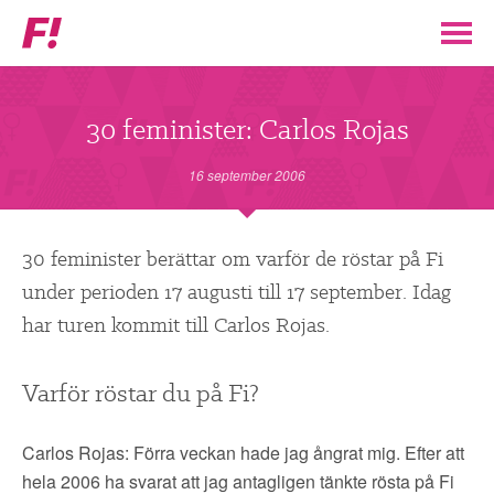
Feministiskt
initiativ
▼
VÅR POLITIK
30 feminister: Carlos Rojas
STÖD F!
16 september 2006
BLI MEDLEM
30 feminister berättar om varför de röstar på Fi
under perioden 17 augusti till 17 september. Idag
▼
ENGAGERA DIG I F!
har turen kommit till Carlos Rojas.
ENAD RÖST
Varför röstar du på Fi?
PARTILEDARE
Carlos Rojas: Förra veckan hade jag ångrat mig. Efter att
hela 2006 ha svarat att jag antagligen tänkte rösta på Fi