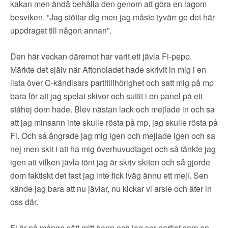
kakan men ändå behålla den genom att göra en lagom
besviken. ”Jag stöttar dig men jag måste tyvärr ge det här
uppdraget till någon annan”.
Den här veckan däremot har varit ett jävla Fi-pepp.
Märkte det själv när Aftonbladet hade skrivit in mig i en
lista över C-kändisars partitillhörighet och satt mig på mp
bara för att jag spelat skivor och suttit i en panel på ett
ståhej dom hade. Blev nästan lack och mejlade in och sa
att jag minsann inte skulle rösta på mp, jag skulle rösta på
Fi. Och så ångrade jag mig igen och mejlade igen och sa
nej men skit i att ha mig överhuvudtaget och så tänkte jag
igen att vilken jävla tönt jag är skriv skiten och så gjorde
dom faktiskt det fast jag inte fick iväg ännu ett mejl. Sen
kände jag bara att nu jävlar, nu kickar vi arsle och äter in
oss där.
Fi är på många sätt mitt hopp och jag ser partiet som en