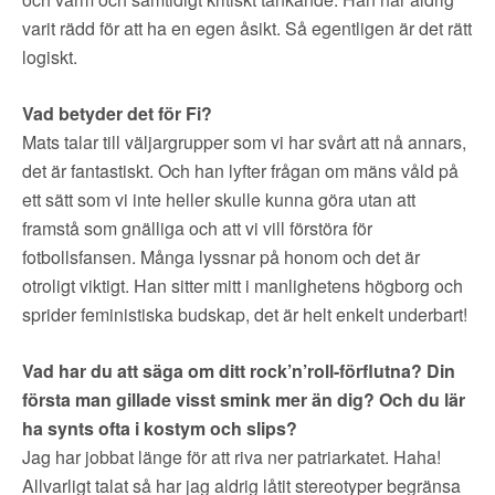
▼
OM FI
varit rädd för att ha en egen åsikt. Så egentligen är det rätt
logiskt.
▼
FÖR MEDLEMMAR
Vad betyder det för Fi?
NYHETER
Mats talar till väljargrupper som vi har svårt att nå annars,
det är fantastiskt. Och han lyfter frågan om mäns våld på
ett sätt som vi inte heller skulle kunna göra utan att
SÖK
framstå som gnälliga och att vi vill förstöra för
fotbollsfansen. Många lyssnar på honom och det är
otroligt viktigt. Han sitter mitt i manlighetens högborg och
sprider feministiska budskap, det är helt enkelt underbart!
Vad har du att säga om ditt rock’n’roll-förflutna? Din
första man gillade visst smink mer än dig? Och du lär
ha synts ofta i kostym och slips?
Jag har jobbat länge för att riva ner patriarkatet. Haha!
Allvarligt talat så har jag aldrig låtit stereotyper begränsa