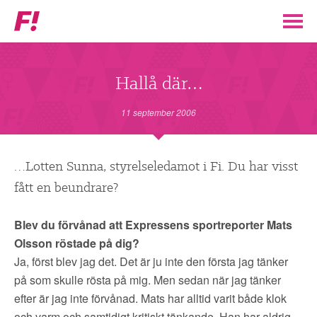
Feministiskt
initiativ
▼
VÅR POLITIK
Hallå där…
STÖD F!
11 september 2006
BLI MEDLEM
…Lotten Sunna, styrelseledamot i Fi. Du har visst
fått en beundrare?
▼
ENGAGERA DIG I F!
Blev du förvånad att Expressens sportreporter Mats
ENAD RÖST
Olsson röstade på dig?
Ja, först blev jag det. Det är ju inte den första jag tänker
PARTILEDARE
på som skulle rösta på mig. Men sedan när jag tänker
efter är jag inte förvånad. Mats har alltid varit både klok
och varm och samtidigt kritiskt tänkande. Han har aldrig