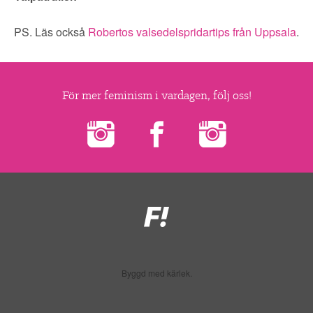
PS. Läs också
Robertos valsedelspridartips från Uppsala
.
För mer feminism i vardagen, följ oss!
Feministiskt
initiativ
Byggd med kärlek.