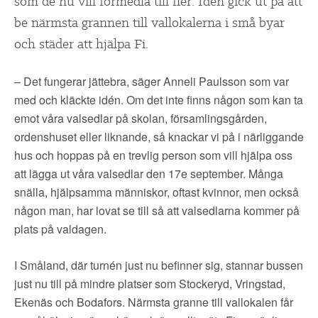
▼
som de nu vill förmedla till fler. Idén gick ut på att
OM FI
be närmsta grannen till vallokalerna i små byar
▼
och städer att hjälpa Fi.
FÖR MEDLEMMAR
– Det fungerar jättebra, säger Anneli Paulsson som var
NYHETER
med och kläckte idén. Om det inte finns någon som kan ta
emot våra valsedlar på skolan, församlingsgården,
SÖK
ordenshuset eller liknande, så knackar vi på i närliggande
hus och hoppas på en trevlig person som vill hjälpa oss
att lägga ut våra valsedlar den 17e september. Många
snälla, hjälpsamma människor, oftast kvinnor, men också
någon man, har lovat se till så att valsedlarna kommer på
plats på valdagen.
I Småland, där turnén just nu befinner sig, stannar bussen
just nu till på mindre platser som Stockeryd, Vringstad,
Ekenäs och Bodafors. Närmsta granne till vallokalen får