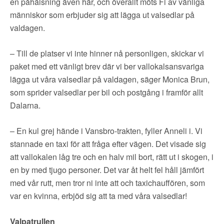
en påhälsning även här, och överallt möts Fi av vänliga
människor som erbjuder sig att lägga ut valsedlar på
valdagen.
– Till de platser vi inte hinner nå personligen, skickar vi
paket med ett vänligt brev där vi ber vallokalsansvariga
lägga ut våra valsedlar på valdagen, säger Monica Brun,
som sprider valsedlar per bil och postgång i framför allt
Dalarna.
– En kul grej hände i Vansbro-trakten, fyller Anneli i. Vi
stannade en taxi för att fråga efter vägen. Det visade sig
att vallokalen låg tre och en halv mil bort, rätt ut i skogen, i
en by med tjugo personer. Det var åt helt fel håll jämfört
med vår rutt, men tror ni inte att och taxichauffören, som
var en kvinna, erbjöd sig att ta med våra valsedlar!
Valpatrullen