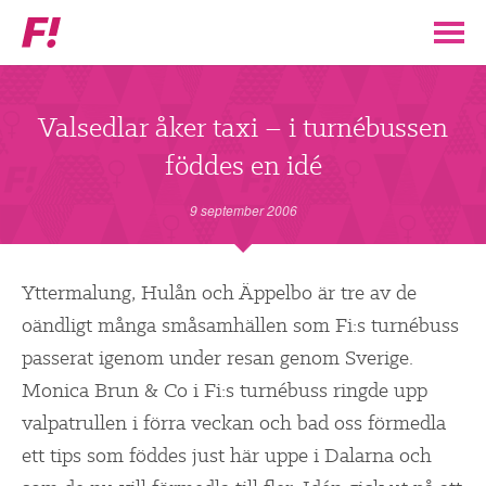
Feministiskt
initiativ
▼
VÅR POLITIK
Valsedlar åker taxi – i turnébussen
föddes en idé
STÖD F!
9 september 2006
BLI MEDLEM
▼
Yttermalung, Hulån och Äppelbo är tre av de
ENGAGERA DIG I F!
oändligt många småsamhällen som Fi:s turnébuss
passerat igenom under resan genom Sverige.
ENAD RÖST
Monica Brun & Co i Fi:s turnébuss ringde upp
valpatrullen i förra veckan och bad oss förmedla
PARTILEDARE
ett tips som föddes just här uppe i Dalarna och