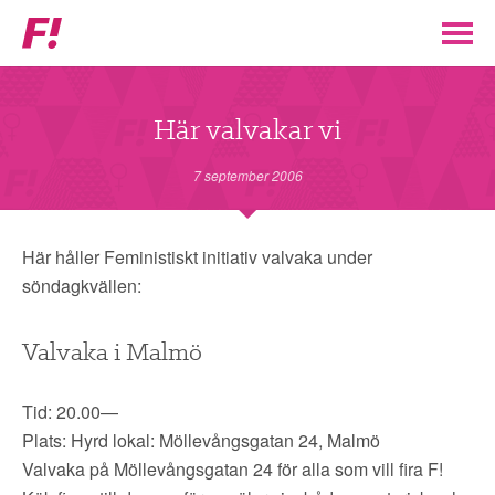
Feministiskt
initiativ
▼
VÅR POLITIK
Här valvakar vi
STÖD F!
7 september 2006
BLI MEDLEM
Här håller Feministiskt initiativ valvaka under
söndagkvällen:
▼
ENGAGERA DIG I F!
Valvaka i Malmö
ENAD RÖST
Tid: 20.00—
PARTILEDARE
Plats: Hyrd lokal: Möllevångsgatan 24, Malmö
Valvaka på Möllevångsgatan 24 för alla som vill fira F!