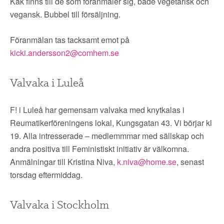
▼
Käk finns till de som föranmäler sig, både vegetarisk och
OM FI
vegansk. Bubbel till försäljning.
▼
FÖR MEDLEMMAR
Föranmälan tas tacksamt emot på
kicki.andersson2@comhem.se
NYHETER
Valvaka i Luleå
SÖK
F! i Luleå har gemensam valvaka med knytkalas i
Reumatikerföreningens lokal, Kungsgatan 43. Vi börjar kl
19. Alla intresserade – medlemmmar med sällskap och
andra positiva till Feministiskt initiativ är välkomna.
Anmälningar till Kristina Niva,
k.niva@home.se
, senast
torsdag eftermiddag.
Valvaka i Stockholm