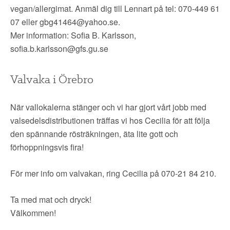
vegan/allergimat. Anmäl dig till Lennart på tel: 070-449 61
07 eller
gbg41464@yahoo.se
.
Mer information: Sofia B. Karlsson,
sofia.b.karlsson@gfs.gu.se
Valvaka i Örebro
När vallokalerna stänger och vi har gjort vårt jobb med
valsedelsdistributionen träffas vi hos Cecilia för att följa
den spännande rösträkningen, äta lite gott och
förhoppningsvis fira!
För mer info om valvakan, ring Cecilia på 070-21 84 210.
Ta med mat och dryck!
Välkommen!