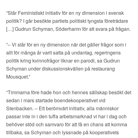
”Står Feministiskt initiativ för en ny dimension i svensk
politik? I går besökte partiets politiskt tyngsta företrädare
[…] Gudrun Schyman, Söderhamn för att svara på frågan.
”– Vi står för en ny dimension när det gäller frågor som i
allt för många år varit satta på undantag, regeringens
politik kring kvinnofrågor liknar en parodi, sa Gudrun
Schyman under diskussionskvällen på restaurang
Mousquet.”
”Timmarna före hade hon och hennes sällskap besökt det
sedan i mars startade boendekooperativet vid
Stenbacken. – Ett berömvärt initiativ, alla människor
passar inte in i den tuffa arbetsmarknad vi har i dag och
behöver stöd och samvaro för att få en chans att komma
tillbaka, sa Schyman och lyssnade på kooperativets