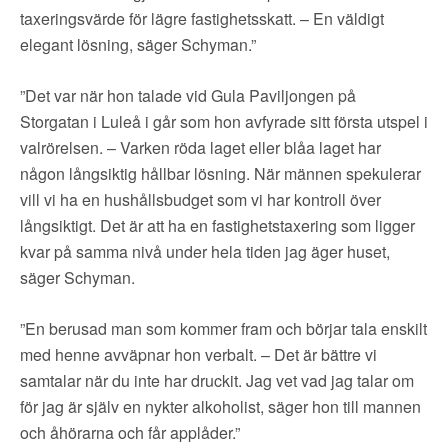
taxeringsvärde för lägre fastighetsskatt. – En väldigt
elegant lösning, säger Schyman.”
”Det var när hon talade vid Gula Paviljongen på
Storgatan i Luleå i går som hon avfyrade sitt första utspel i
valrörelsen. – Varken röda laget eller blåa laget har
någon långsiktig hållbar lösning. När männen spekulerar
vill vi ha en hushållsbudget som vi har kontroll över
långsiktigt. Det är att ha en fastighetstaxering som ligger
kvar på samma nivå under hela tiden jag äger huset,
säger Schyman.
”En berusad man som kommer fram och börjar tala enskilt
med henne avväpnar hon verbalt. – Det är bättre vi
samtalar när du inte har druckit. Jag vet vad jag talar om
för jag är själv en nykter alkoholist, säger hon till mannen
och åhörarna och får applåder.”