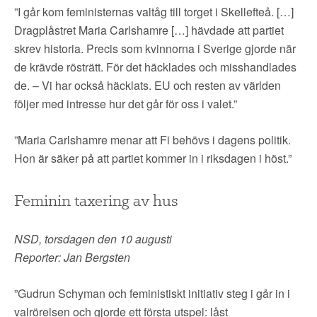
”I går kom feministernas valtåg till torget i Skellefteå. […]
Dragplåstret Maria Carlshamre […] hävdade att partiet
skrev historia. Precis som kvinnorna i Sverige gjorde när
de krävde rösträtt. För det häcklades och misshandlades
de. – Vi har också häcklats. EU och resten av världen
följer med intresse hur det går för oss i valet.”
”Maria Carlshamre menar att Fi behövs i dagens politik.
Hon är säker på att partiet kommer in i riksdagen i höst.”
Feminin taxering av hus
NSD, torsdagen den 10 augusti
Reporter: Jan Bergsten
”Gudrun Schyman och feministiskt initiativ steg i går in i
valrörelsen och gjorde ett första utspel: låst