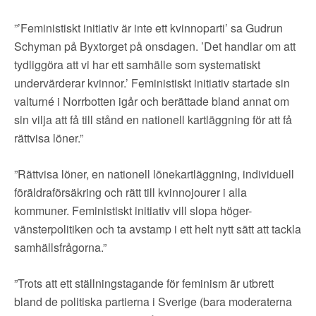
”’Feministiskt initiativ är inte ett kvinnoparti’ sa Gudrun
Schyman på Byxtorget på onsdagen. ’Det handlar om att
tydliggöra att vi har ett samhälle som systematiskt
undervärderar kvinnor.’ Feministiskt initiativ startade sin
valturné i Norrbotten igår och berättade bland annat om
sin vilja att få till stånd en nationell kartläggning för att få
rättvisa löner.”
”Rättvisa löner, en nationell lönekartläggning, individuell
föräldraförsäkring och rätt till kvinnojourer i alla
kommuner. Feministiskt initiativ vill slopa höger-
vänsterpolitiken och ta avstamp i ett helt nytt sätt att tackla
samhällsfrågorna.”
”Trots att ett ställningstagande för feminism är utbrett
bland de politiska partierna i Sverige (bara moderaterna