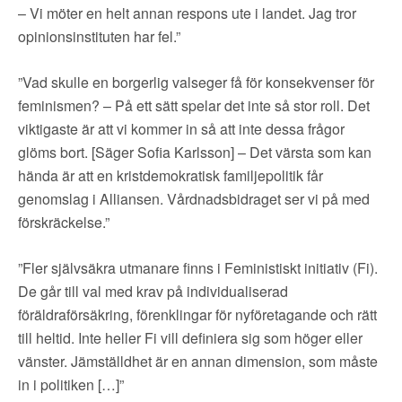
– Vi möter en helt annan respons ute i landet. Jag tror
opinionsinstituten har fel.”
”Vad skulle en borgerlig valseger få för konsekvenser för
feminismen? – På ett sätt spelar det inte så stor roll. Det
viktigaste är att vi kommer in så att inte dessa frågor
glöms bort. [Säger Sofia Karlsson] – Det värsta som kan
hända är att en kristdemokratisk familjepolitik får
genomslag i Alliansen. Vårdnadsbidraget ser vi på med
förskräckelse.”
”Fler självsäkra utmanare finns i Feministiskt initiativ (Fi).
De går till val med krav på individualiserad
föräldraförsäkring, förenklingar för nyföretagande och rätt
till heltid. Inte heller Fi vill definiera sig som höger eller
vänster. Jämställdhet är en annan dimension, som måste
in i politiken […]”