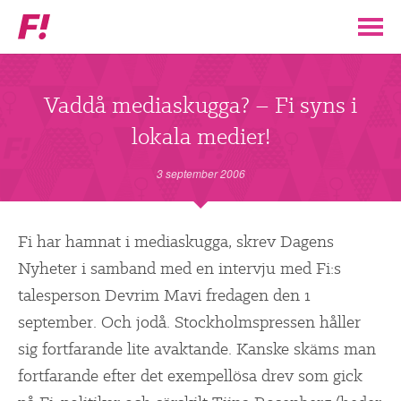
Feministiskt
initiativ
▼
VÅR POLITIK
Vaddå mediaskugga? – Fi syns i
lokala medier!
STÖD F!
3 september 2006
BLI MEDLEM
▼
Fi har hamnat i mediaskugga, skrev Dagens
ENGAGERA DIG I F!
Nyheter i samband med en intervju med Fi:s
talesperson Devrim Mavi fredagen den 1
ENAD RÖST
september. Och jodå. Stockholmspressen håller
sig fortfarande lite avaktande. Kanske skäms man
PARTILEDARE
fortfarande efter det exempellösa drev som gick