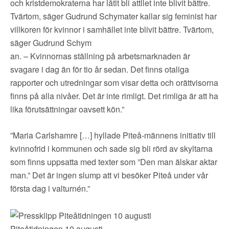
och kristdemokraterna har låtit bli attllet inte blivit bättre.
Tvärtom, säger Gudrund Schymater kallar sig feminist har
villkoren för kvinnor i samhället inte blivit bättre. Tvärtom,
säger Gudrund Schym
an. – Kvinnornas ställning på arbetsmarknaden är
svagare i dag än för tio år sedan. Det finns otaliga
rapporter och utredningar som visar detta och orättvisorna
finns på alla nivåer. Det är inte rimligt. Det rimliga är att ha
lika förutsättningar oavsett kön.”
”Maria Carlshamre […] hyllade Piteå-männens initiativ till
kvinnofrid i kommunen och sade sig bli rörd av skyltarna
som finns uppsatta med texter som ”Den man älskar aktar
man.” Det är ingen slump att vi besöker Piteå under vår
första dag i valturnén.”
Piteåtidningen 10 augusti.