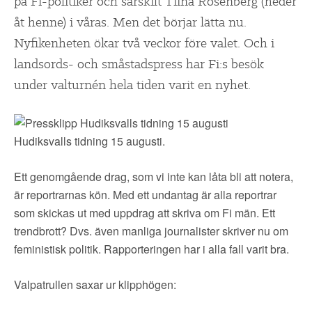
▼
på Fi-politiker och särskilt Tiina Rosenberg (heder
OM FI
åt henne) i våras. Men det börjar lätta nu.
▼
Nyfikenheten ökar två veckor före valet. Och i
FÖR MEDLEMMAR
landsords- och småstadspress har Fi:s besök
under valturnén hela tiden varit en nyhet.
NYHETER
SÖK
Hudiksvalls tidning 15 augusti.
Ett genomgående drag, som vi inte kan låta bli att notera,
är reportrarnas kön. Med ett undantag är alla reportrar
som skickas ut med uppdrag att skriva om Fi män. Ett
trendbrott? Dvs. även manliga journalister skriver nu om
feministisk politik. Rapporteringen har i alla fall varit bra.
Valpatrullen saxar ur klipphögen: