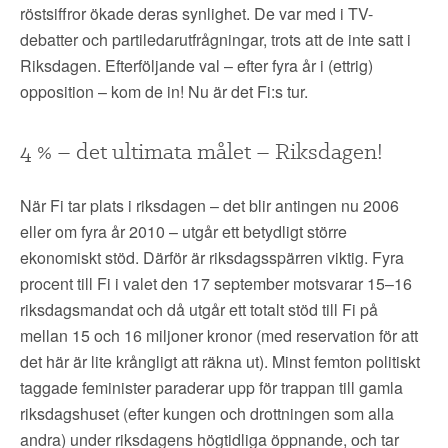
röstsiffror ökade deras synlighet. De var med i TV-
debatter och partiledarutfrågningar, trots att de inte satt i
Riksdagen. Efterföljande val – efter fyra år i (ettrig)
opposition – kom de in! Nu är det Fi:s tur.
4 % – det ultimata målet – Riksdagen!
När Fi tar plats i riksdagen – det blir antingen nu 2006
eller om fyra år 2010 – utgår ett betydligt större
ekonomiskt stöd. Därför är riksdagsspärren viktig. Fyra
procent till Fi i valet den 17 september motsvarar 15–16
riksdagsmandat och då utgår ett totalt stöd till Fi på
mellan 15 och 16 miljoner kronor (med reservation för att
det här är lite krångligt att räkna ut). Minst femton politiskt
taggade feminister paraderar upp för trappan till gamla
riksdagshuset (efter kungen och drottningen som alla
andra) under riksdagens högtidliga öppnande, och tar