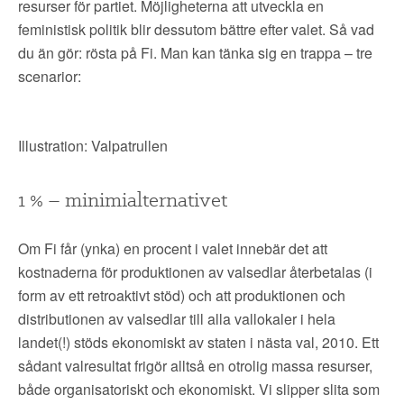
▼
OM FI
resurser för partiet. Möjligheterna att utveckla en
feministisk politik blir dessutom bättre efter valet. Så vad
du än gör: rösta på Fi. Man kan tänka sig en trappa – tre
▼
FÖR MEDLEMMAR
scenarior:
NYHETER
Illustration: Valpatrullen
SÖK
1 % – minimialternativet
Om Fi får (ynka) en procent i valet innebär det att
kostnaderna för produktionen av valsedlar återbetalas (i
form av ett retroaktivt stöd) och att produktionen och
distributionen av valsedlar till alla vallokaler i hela
landet(!) stöds ekonomiskt av staten i nästa val, 2010. Ett
sådant valresultat frigör alltså en otrolig massa resurser,
både organisatoriskt och ekonomiskt. Vi slipper slita som