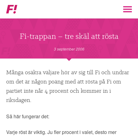
Feministiskt
initiativ
▼
VÅR POLITIK
Fi-trappan – tre skäl att rösta
STÖD F!
3 september 2006
BLI MEDLEM
Många osäkra väljare hör av sig till Fi och undrar
om det är någon poäng med att rösta på Fi om
▼
ENGAGERA DIG I F!
partiet inte når 4 procent och kommer in i
riksdagen.
ENAD RÖST
Så här fungerar det:
PARTILEDARE
Varje röst är viktig. Ju fler procent i valet, desto mer