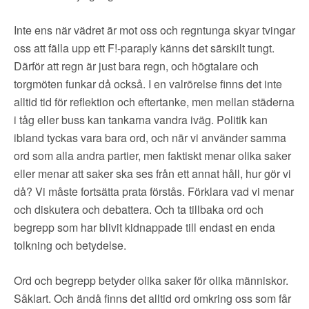
▼
OM FI
Inte ens när vädret är mot oss och regntunga skyar tvingar
▼
FÖR MEDLEMMAR
oss att fälla upp ett F!-paraply känns det särskilt tungt.
Därför att regn är just bara regn, och högtalare och
torgmöten funkar då också. I en valrörelse finns det inte
NYHETER
alltid tid för reflektion och eftertanke, men mellan städerna
i tåg eller buss kan tankarna vandra iväg. Politik kan
SÖK
ibland tyckas vara bara ord, och när vi använder samma
ord som alla andra partier, men faktiskt menar olika saker
eller menar att saker ska ses från ett annat håll, hur gör vi
då? Vi måste fortsätta prata förstås. Förklara vad vi menar
och diskutera och debattera. Och ta tillbaka ord och
begrepp som har blivit kidnappade till endast en enda
tolkning och betydelse.
Ord och begrepp betyder olika saker för olika människor.
Såklart. Och ändå finns det alltid ord omkring oss som får