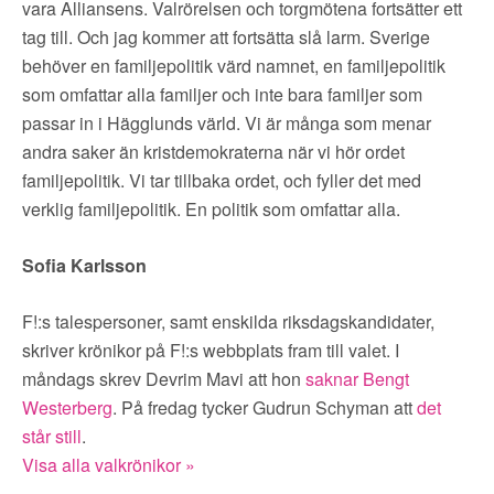
vara Alliansens. Valrörelsen och torgmötena fortsätter ett
tag till. Och jag kommer att fortsätta slå larm. Sverige
behöver en familjepolitik värd namnet, en familjepolitik
som omfattar alla familjer och inte bara familjer som
passar in i Hägglunds värld. Vi är många som menar
andra saker än kristdemokraterna när vi hör ordet
familjepolitik. Vi tar tillbaka ordet, och fyller det med
verklig familjepolitik. En politik som omfattar alla.
Sofia Karlsson
F!:s talespersoner, samt enskilda riksdagskandidater,
skriver krönikor på F!:s webbplats fram till valet. I
måndags skrev Devrim Mavi att hon
saknar Bengt
Westerberg
. På fredag tycker Gudrun Schyman att
det
står still
.
Visa alla valkrönikor »