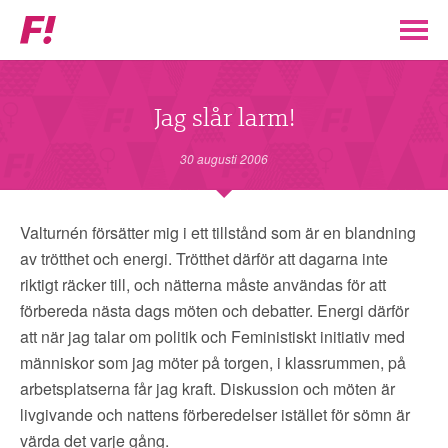
Feministiskt
initiativ
▼
VÅR POLITIK
Jag slår larm!
STÖD F!
30 augusti 2006
BLI MEDLEM
Valturnén försätter mig i ett tillstånd som är en blandning
av trötthet och energi. Trötthet därför att dagarna inte
▼
ENGAGERA DIG I F!
riktigt räcker till, och nätterna måste användas för att
förbereda nästa dags möten och debatter. Energi därför
ENAD RÖST
att när jag talar om politik och Feministiskt initiativ med
människor som jag möter på torgen, i klassrummen, på
arbetsplatserna får jag kraft. Diskussion och möten är
PARTILEDARE
livgivande och nattens förberedelser istället för sömn är
värda det varje gång.