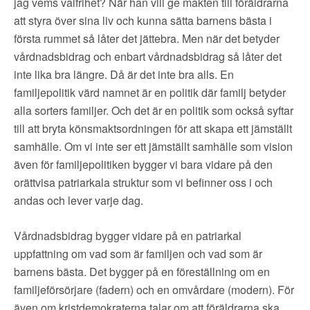
jag vems valfrihet? När han vill ge makten till föräldrarna
att styra över sina liv och kunna sätta barnens bästa i
första rummet så låter det jättebra. Men när det betyder
vårdnadsbidrag och enbart vårdnadsbidrag så låter det
inte lika bra längre. Då är det inte bra alls. En
familjepolitik värd namnet är en politik där familj betyder
alla sorters familjer. Och det är en politik som också syftar
till att bryta könsmaktsordningen för att skapa ett jämställt
samhälle. Om vi inte ser ett jämställt samhälle som vision
även för familjepolitiken bygger vi bara vidare på den
orättvisa patriarkala struktur som vi befinner oss i och
andas och lever varje dag.
Vårdnadsbidrag bygger vidare på en patriarkal
uppfattning om vad som är familjen och vad som är
barnens bästa. Det bygger på en föreställning om en
familjeförsörjare (fadern) och en omvårdare (modern). För
även om kristdemokraterna talar om att föräldrarna ska