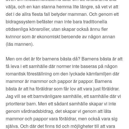
välja, och en kan stanna hemma lite längre, så vet vi att
det i de allra flesta fall betyder mamman. Och genom ett
bidragssystem befäster man inte bara traditionella
otidsenliga könsroller, utan skapar också ännu fler
kvinnor som är ekonomiskt beroende av någon annan
(läs mannen).
Men om det är för barnens bästa då? Barnens bästa är att
få leva i ett samhälle där normer inte baseras på någon
romantisk föreställning om den lyckade kärnfamiljen där
mammor är mammor och pappor är pappor. Barnens
bästa är att ha föräldrar som får lov att vara just föräldrar.
Jag vill se ett barnvänligare samhälle, ett samhälle där vi
prioriterar barn. Men ett sådant samhälle skapar vi inte
genom vårdnadsbidrag, det skapar vi genom att låta
mammor och pappor vara föräldrar, men också vara sig
själva. Och där det finns tid och möjligheter till att vara