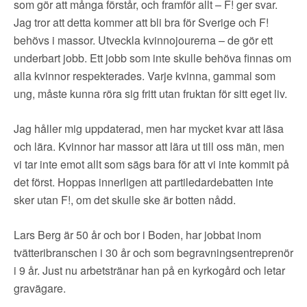
som gör att många förstår, och framför allt – F! ger svar.
Jag tror att detta kommer att bli bra för Sverige och F!
behövs i massor. Utveckla kvinnojourerna – de gör ett
underbart jobb. Ett jobb som inte skulle behöva finnas om
alla kvinnor respekterades. Varje kvinna, gammal som
ung, måste kunna röra sig fritt utan fruktan för sitt eget liv.
Jag håller mig uppdaterad, men har mycket kvar att läsa
och lära. Kvinnor har massor att lära ut till oss män, men
vi tar inte emot allt som sägs bara för att vi inte kommit på
det först. Hoppas innerligen att partiledardebatten inte
sker utan F!, om det skulle ske är botten nådd.
Lars Berg är 50 år och bor i Boden, har jobbat inom
tvätteribranschen i 30 år och som begravningsentreprenör
i 9 år. Just nu arbetstränar han på en kyrkogård och letar
gravägare.