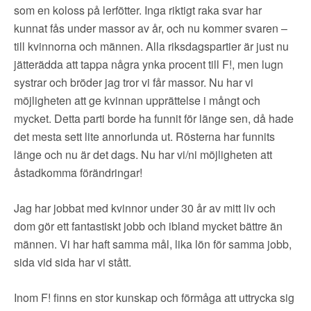
▼
OM FI
som en koloss på lerfötter. Inga riktigt raka svar har
kunnat fås under massor av år, och nu kommer svaren –
▼
FÖR MEDLEMMAR
till kvinnorna och männen. Alla riksdagspartier är just nu
jätterädda att tappa några ynka procent till F!, men lugn
systrar och bröder jag tror vi får massor. Nu har vi
NYHETER
möjligheten att ge kvinnan upprättelse i mångt och
mycket. Detta parti borde ha funnit för länge sen, då hade
SÖK
det mesta sett lite annorlunda ut. Rösterna har funnits
länge och nu är det dags. Nu har vi/ni möjligheten att
åstadkomma förändringar!
Jag har jobbat med kvinnor under 30 år av mitt liv och
dom gör ett fantastiskt jobb och ibland mycket bättre än
männen. Vi har haft samma mål, lika lön för samma jobb,
sida vid sida har vi stått.
Inom F! finns en stor kunskap och förmåga att uttrycka sig