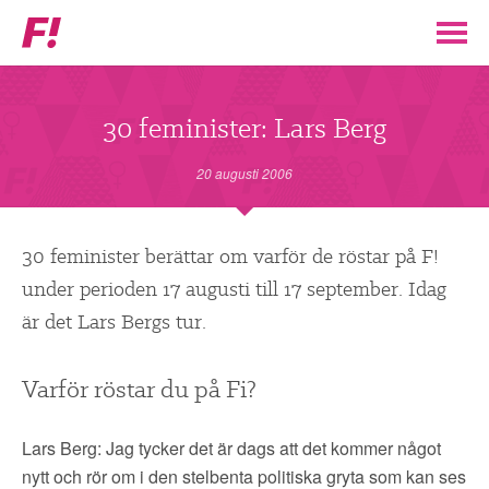
Feministiskt
initiativ
▼
VÅR POLITIK
30 feminister: Lars Berg
STÖD F!
20 augusti 2006
BLI MEDLEM
30 feminister berättar om varför de röstar på F!
under perioden 17 augusti till 17 september. Idag
▼
ENGAGERA DIG I F!
är det Lars Bergs tur.
ENAD RÖST
Varför röstar du på Fi?
PARTILEDARE
Lars Berg: Jag tycker det är dags att det kommer något
nytt och rör om i den stelbenta politiska gryta som kan ses