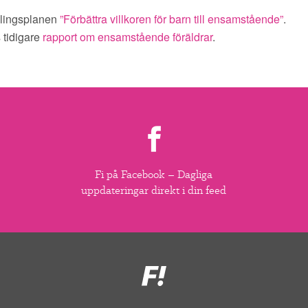
dlingsplanen
”Förbättra villkoren för barn till ensamstående”
.
 tidigare
rapport om ensamstående föräldrar
.
Fi på Facebook – Dagliga
uppdateringar direkt i din feed
Feministiskt
initiativ