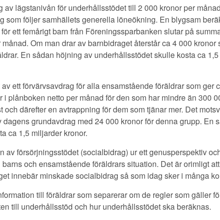
 av lägstanivån för underhållsstödet till 2 000 kronor per månad
g som följer samhällets generella löneökning. En blygsam berä
 för ett femårigt barn från Föreningssparbanken slutar på summ
r månad. Om man drar av barnbidraget återstår ca 4 000 kronor 
äldrar. En sådan höjning av underhållsstödet skulle kosta ca 1,5
 av ett förvärvsavdrag för alla ensamstående föräldrar som ger 
r i plånboken netto per månad för den som har mindre än 300 0
t och därefter en avtrappning för dem som tjänar mer. Det motsv
v dagens grundavdrag med 24 000 kronor för denna grupp. En 
ta ca 1,5 miljarder kronor.
 av försörjningsstödet (socialbidrag) ur ett genusperspektiv och
l barns och ensamstående föräldrars situation. Det är orimligt at
get innebär minskade socialbidrag så som idag sker i många k
formation till föräldrar som separerar om de regler som gäller fö
en till underhållsstöd och hur underhållsstödet ska beräknas.