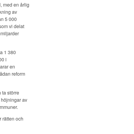
, med en årlig
kning av
an 5 000
som vi delat
 miljarder
ca 1 380
00 i
arar en
sådan reform
 ta större
t höjningar av
ommuner.
r rätten och