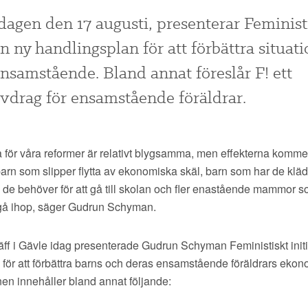
sdagen den 17 augusti, presenterar Feminist
en ny handlingsplan för att förbättra situat
 ensamstående. Bland annat föreslår F! ett
vdrag för ensamstående föräldrar.
för våra reformer är relativt blygsamma, men effekterna kommer
arn som slipper flytta av ekonomiska skäl, barn som har de kläd
 de behöver för att gå till skolan och fler enastående mammor s
gå ihop, säger Gudrun Schyman.
äff i Gävle idag presenterade Gudrun Schyman Feministiskt initi
för att förbättra barns och deras ensamstående föräldrars ekono
en innehåller bland annat följande: