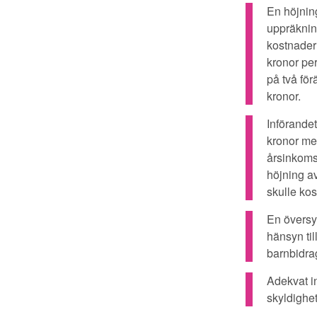
En höjning
uppräknin
kostnader
kronor pe
på två för
kronor.
Införandet
kronor me
årsinkoms
höjning a
skulle kos
En översyn
hänsyn til
barnbidra
Adekvat in
skyldighet