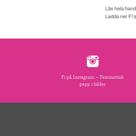
Läs hela han
Ladda ner F!:s
Fi på Instagram – Feministisk
pepp i bilder