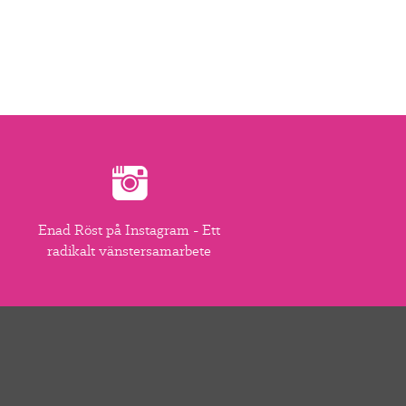
Enad Röst på Instagram - Ett
radikalt vänstersamarbete