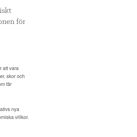
iskt
ionen för
 att vara
er, skor och
om får
ativs nya
miska villkor.