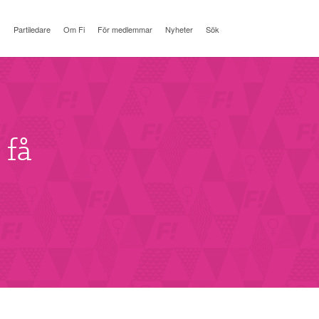
Partiledare
Om Fi
För medlemmar
Nyheter
Sök
 få