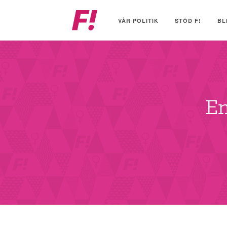
Feministiskt
initiativ
VÅR POLITIK
STÖD F!
BL
En