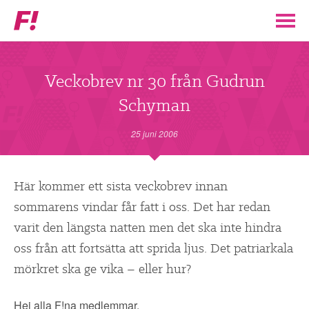
Feministiskt
initiativ
▼
VÅR POLITIK
Veckobrev nr 30 från Gudrun
Schyman
STÖD F!
25 juni 2006
BLI MEDLEM
▼
Här kommer ett sista veckobrev innan
ENGAGERA DIG I F!
sommarens vindar får fatt i oss. Det har redan
varit den längsta natten men det ska inte hindra
ENAD RÖST
oss från att fortsätta att sprida ljus. Det patriarkala
mörkret ska ge vika – eller hur?
PARTILEDARE
Hej alla F!na medlemmar,