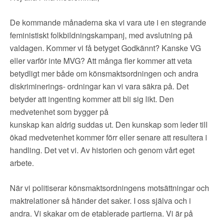
▼
OM FI
De kommande månaderna ska vi vara ute i en stegrande
▼
FÖR MEDLEMMAR
feministiskt folkbildningskampanj, med avslutning på
valdagen. Kommer vi få betyget Godkännt? Kanske VG
eller varför inte MVG? Att många fler kommer att veta
NYHETER
betydligt mer både om könsmaktsordningen och andra
diskriminerings- ordningar kan vi vara säkra på. Det
SÖK
betyder att ingenting kommer att bli sig likt. Den
medvetenhet som bygger på
kunskap kan aldrig suddas ut. Den kunskap som leder till
ökad medvetenhet kommer förr eller senare att resultera i
handling. Det vet vi. Av historien och genom vårt eget
arbete.
När vi politiserar könsmaktsordningens motsättningar och
maktrelationer så händer det saker. I oss själva och i
andra. Vi skakar om de etablerade partierna. Vi är på