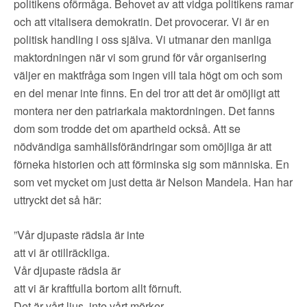
politikens oförmåga. Behovet av att vidga politikens ramar
och att vitalisera demokratin. Det provocerar. Vi är en
politisk handling i oss själva. Vi utmanar den manliga
maktordningen när vi som grund för vår organisering
väljer en maktfråga som ingen vill tala högt om och som
en del menar inte finns. En del tror att det är omöjligt att
montera ner den patriarkala maktordningen. Det fanns
dom som trodde det om apartheid också. Att se
nödvändiga samhällsförändringar som omöjliga är att
förneka historien och att förminska sig som människa. En
som vet mycket om just detta är Nelson Mandela. Han har
uttryckt det så här:
”Vår djupaste rädsla är inte
att vi är otillräckliga.
Vår djupaste rädsla är
att vi är kraftfulla bortom allt förnuft.
Det är vårt ljus, inte vårt mörker