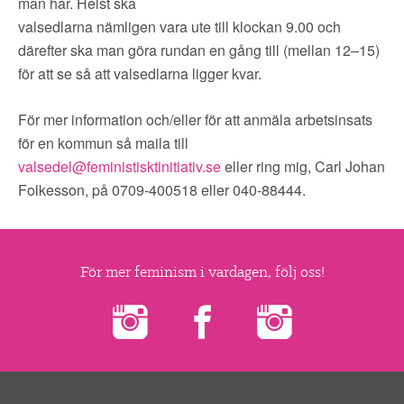
man har. Helst ska
valsedlarna nämligen vara ute till klockan 9.00 och
därefter ska man göra rundan en gång till (mellan 12–15)
för att se så att valsedlarna ligger kvar.
För mer information och/eller för att anmäla arbetsinsats
för en kommun så maila till
valsedel@feministisktinitiativ.se
eller ring mig, Carl Johan
Folkesson, på 0709-400518 eller 040-88444.
För mer feminism i vardagen, följ oss!