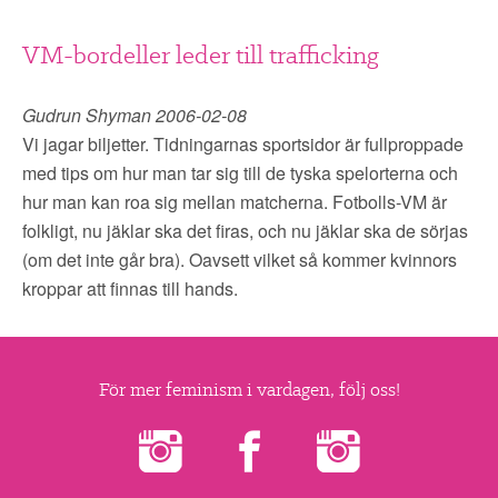
VM-bordeller leder till trafficking
Gudrun Shyman 2006-02-08
Vi jagar biljetter. Tidningarnas sportsidor är fullproppade
med tips om hur man tar sig till de tyska spelorterna och
hur man kan roa sig mellan matcherna. Fotbolls-VM är
folkligt, nu jäklar ska det firas, och nu jäklar ska de sörjas
(om det inte går bra). Oavsett vilket så kommer kvinnors
kroppar att finnas till hands.
För mer feminism i vardagen, följ oss!