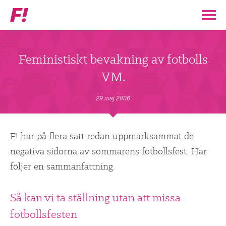
Feministiskt
initiativ
▼
VÅR POLITIK
Feministiskt bevakning av fotbolls
VM.
STÖD F!
29 maj 2006
BLI MEDLEM
▼
F! har på flera sätt redan uppmärksammat de
ENGAGERA DIG I F!
negativa sidorna av sommarens fotbollsfest. Här
följer en sammanfattning.
ENAD RÖST
Så kan vi ta ställning utan att missa
PARTILEDARE
fotbollsfesten