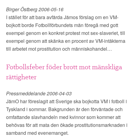
▼
OM FI
Birger Östberg 2006-05-16
I stället för att bara avfärda Jämos förslag om en VM-
▼
FÖR MEDLEMMAR
bojkott borde Fotbollförbundets män föregå med gott
exempel genom en konkret protest mot sex-slaveriet, till
NYHETER
exempel genom att skänka en procent av VM-intäkterna
till arbetet mot prostitution och människohandel…
SÖK
Fotbollsfeber föder brott mot mänskliga
rättigheter
Pressmeddelande 2006-04-03
JämO har föreslagit att Sverige ska bojkotta VM i fotboll i
Tyskland i sommar. Bakgrunden är den förväntade och
omfattande slavhandeln med kvinnor som kommer att
behövas för att mata den ökade prostitutionsmarknaden i
samband med evenemanget.