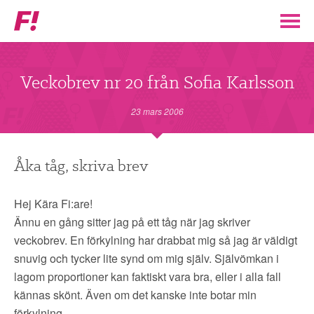
Feministiskt
initiativ
▼
VÅR POLITIK
Veckobrev nr 20 från Sofia Karlsson
STÖD F!
23 mars 2006
BLI MEDLEM
Åka tåg, skriva brev
▼
ENGAGERA DIG I F!
Hej Kära Fi:are!
Ännu en gång sitter jag på ett tåg när jag skriver
ENAD RÖST
veckobrev. En förkylning har drabbat mig så jag är väldigt
snuvig och tycker lite synd om mig själv. Självömkan i
PARTILEDARE
lagom proportioner kan faktiskt vara bra, eller i alla fall
kännas skönt. Även om det kanske inte botar min
förkylning.