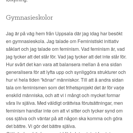
▼
OM FI
Gymnasieskolor
▼
FÖR MEDLEMMAR
Jag är på väg hem från Uppsala där jag idag har besökt
NYHETER
en gymnasieskola. Jag talade om Feministiskt initiativ
såklart och jag talade om feminism. Vad feminism är, vad
SÖK
jag tycker att det står för. Vad jag tycker att det inte står för.
Hur svårt det kan vara att balansera mellan å ena sidan
generalisera för att lyfta upp och synliggöra strukturer och
hur vi hela tiden ”könar” människor. Till att å andra sidan
tala om feminismen som det frihetsprojekt det är för varje
enskild människa, och att vi i mångt och mycket formar
våra liv själva. Med väldigt orättvisa förutsättningar, men
feminism handlar inte om att vi sitter och tycker synd om
oss själva och väntar på att någon ska komma och göra
det bättre. Vi gör det bättre själva.