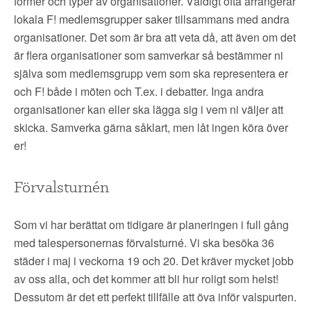
former och typer av organisationer. Väldigt ofta arrangerar
lokala F! medlemsgrupper saker tillsammans med andra
organisationer. Det som är bra att veta då, att även om det
är flera organisationer som samverkar så bestämmer ni
själva som medlemsgrupp vem som ska representera er
och F! både i möten och T.ex. i debatter. Inga andra
organisationer kan eller ska lägga sig i vem ni väljer att
skicka. Samverka gärna såklart, men låt ingen köra över
er!
Förvalsturnén
Som vi har berättat om tidigare är planeringen i full gång
med talespersonernas förvalsturné. Vi ska besöka 36
städer i maj i veckorna 19 och 20. Det kräver mycket jobb
av oss alla, och det kommer att bli hur roligt som helst!
Dessutom är det ett perfekt tillfälle att öva inför valspurten.