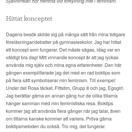
Självömkan hör hemma vid förkylning inte i feminism.
Hittat konceptet
Dagens besök skilde sig på många sätt från mina tidigare
föreläsningar/debatter på gymnasieskolor. Jag har hittat
ett koncept som fungerar. Det måste sägas, idag var en
väldigt bra dag! Mitt vinnande koncept är att jag lyckas
använda mig själv och mina egna erfarenheter. Den här
gången exemplifierade jag det med en rad boktips som
på flera sätt symboliserar min feminism. Till exempel:
Under det Rosa täcket, Fittstim, Grupp 8 och jag, Egogirl.
Jag berättar gärna en annan gång hur de olika titlarna
hänger samman med min feministiska resa. Boktips
kommer jag att använda flera gånger när jag talar, även
om titlarna kanske kommer att variera. Pröva gärna
boktipsmetoden du också. Tro mig, det fungerar.