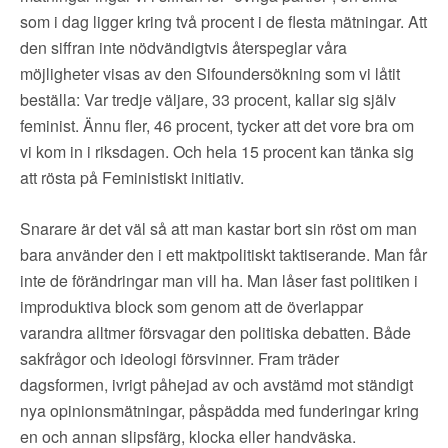
som i dag ligger kring två procent i de flesta mätningar. Att
den siffran inte nödvändigtvis återspeglar våra
möjligheter visas av den Sifoundersökning som vi låtit
beställa: Var tredje väljare, 33 procent, kallar sig själv
feminist. Ännu fler, 46 procent, tycker att det vore bra om
vi kom in i riksdagen. Och hela 15 procent kan tänka sig
att rösta på Feministiskt initiativ.
Snarare är det väl så att man kastar bort sin röst om man
bara använder den i ett maktpolitiskt taktiserande. Man får
inte de förändringar man vill ha. Man låser fast politiken i
improduktiva block som genom att de överlappar
varandra alltmer försvagar den politiska debatten. Både
sakfrågor och ideologi försvinner. Fram träder
dagsformen, ivrigt påhejad av och avstämd mot ständigt
nya opinionsmätningar, påspädda med funderingar kring
en och annan slipsfärg, klocka eller handväska.