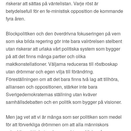
▼
OM FI
riskerar att sättas på väntelistan. Varje röst är
betydelsefull för en fe-ministisk opposition de kommande
▼
fyra åren.
FÖR MEDLEMMAR
Blockpolitiken och den överdrivna fokuseringen på vem
NYHETER
som ska bilda regering gör inte bara valrörelsen stelbent
utan riskerar att urlaka vårt politiska system som bygger
SÖK
på att det finns många partier och olika
maktkonstellationer. Väljarna reduceras till röstboskap
utan drömmar och egen vilja till förändring.
Föreställningen om att det bara finns två lag att tillhöra,
alliansen och oppositionen, stärker inte bara
Sverigedemokraternas ställning utan kväver
samhällsdebatten och en politik som bygger på visioner.
Men jag vet att vi är många som ser politiken som medel
för att förverkliga drömmen om att alla människors