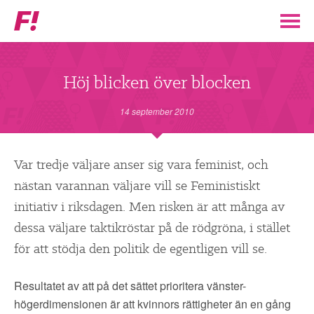
Feministiskt
initiativ
▼
VÅR POLITIK
Höj blicken över blocken
STÖD F!
14 september 2010
BLI MEDLEM
Var tredje väljare anser sig vara feminist, och
nästan varannan väljare vill se Feministiskt
▼
ENGAGERA DIG I F!
initiativ i riksdagen. Men risken är att många av
dessa väljare taktikröstar på de rödgröna, i stället
ENAD RÖST
för att stödja den politik de egentligen vill se.
PARTILEDARE
Resultatet av att på det sättet prioritera vänster-
högerdimensionen är att kvinnors rättigheter än en gång