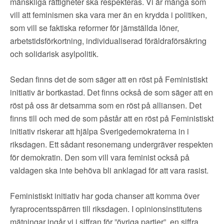
mänskliga rättigheter ska respekteras. Vi är många som
vill att feminismen ska vara mer än en krydda i politiken,
som vill se faktiska reformer för jämställda löner,
arbetstidsförkortning, individualiserad föräldraförsäkring
och solidarisk asylpolitik.
Sedan finns det de som säger att en röst på Feministiskt
initiativ är bortkastad. Det finns också de som säger att en
röst på oss är detsamma som en röst på alliansen. Det
finns till och med de som påstår att en röst på Feministiskt
initiativ riskerar att hjälpa Sverigedemokraterna in i
riksdagen. Ett sådant resonemang undergräver respekten
för demokratin. Den som vill vara feminist också på
valdagen ska inte behöva bli anklagad för att vara rasist.
Feministiskt initiativ har goda chanser att komma över
fyraprocentsspärren till riksdagen. I opinionsinstitutens
mätningar ingår vi i siffran för ”övriga partier”, en siffra